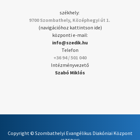
székhely:
9700 Szombathely, Középhegyi út 1.
(navigációhoz kattintson ide)
központi e-mail:
info@szedik.hu
Telefon
+36 94 / 501 040
Intézményvezető
Szabó Miklós
Copyright © Szombathelyi Evangélikus Diakóniai Központ