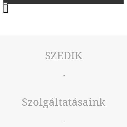
SZEDIK
...
Szolgáltatásaink
...